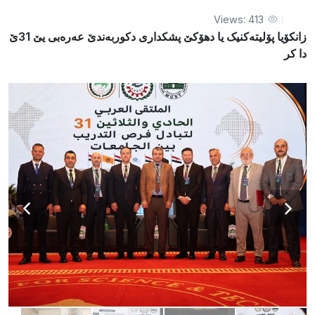
Views: 413
زانکۆیا پۆلیتەکنیک یا دهۆکێ پشکداری دكوربەندێ عەرەبی یێ 31ێ
دا کر