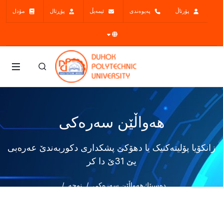
پۆرتاڵ
پەیوەندی
ئیمەیڵ
پۆڕتال
مۆدل
هەواڵێن سەرەکی
زانکۆیا پۆلیتەکنیک یا دهۆکێ پشکداری دكوربەندێ عەرەبی
یێ 31ێ دا کر
دەسپێك
هەواڵێن سەرەکی
نوچە
زانکۆیا پۆلیتەکنیک یا دهۆکێ پشکداری دكوربەندێ عەرەبی یێ 31ێ دا
کر