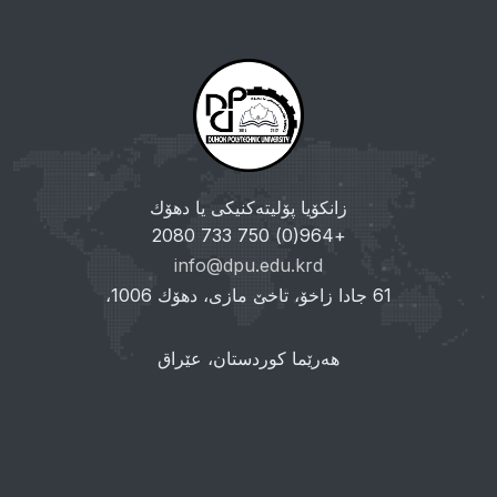
زانکۆیا پۆلیتەکنیکی یا دهۆك
+964(0) 750 733 2080
info@dpu.edu.krd
61 جادا زاخۆ، تاخێ مازی، دهۆك 1006،
هەرێما کوردستان، عێراق