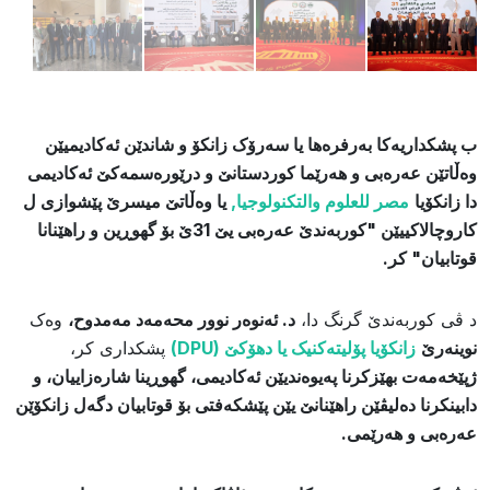
ب پشکداریەکا بەرفرەها یا سەرۆک زانکۆ و شاندێن ئەکادیمیێن
وەڵاتێن عەرەبی و هەرێما کوردستانێ و درێورەسمەکێ ئەکادیمی
دا زانکۆیا
مصر للعلوم والتكنولوجيا,
یا وەڵاتێ میسرێ پێشوازی ل
کاروچالاکییێن "کوربەندێ عەرەبی یێ 31ێ بۆ گهوڕین و راهێنانا
قوتابیان" کر.
​د ڤی کوربەندێ گرنگ دا،
د. ئەنوەر نوور محەمەد مەمدوح،
وەک
نوینەرێ
زانکۆیا پۆلیتەکنیک یا دهۆکێ (DPU)
پشکداری کر،
ژپێخەمەت بهێزکرنا پەیوەندیێن ئەکادیمی، گهوڕینا شارەزاییان، و
دابینکرنا دەلیڤێن راهێنانێ یێن پێشکەفتی بۆ قوتابیان دگەل زانکۆێن
عەرەبی و هەرێمی.