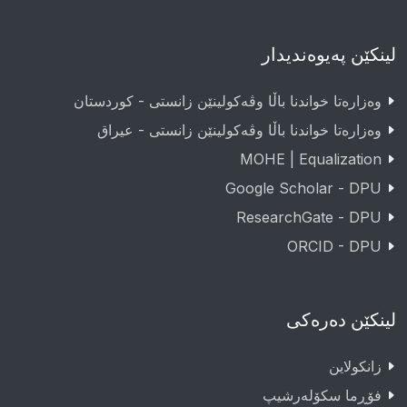
لینکێن پەیوەندیدار
وەزارەتا خواندنا باڵا وڤەکولینێن زانستی - کوردستان
وەزارەتا خواندنا باڵا وڤەکولینێن زانستی - عيراق
MOHE | Equalization
Google Scholar - DPU
ResearchGate - DPU
ORCID - DPU
لینکێن دەرەکی
زانکولاین
فۆڕما سکۆلەرشیپ