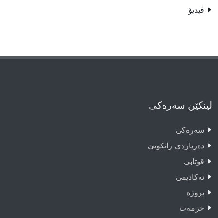
ڤیدیۆ
لینکێن سەرەکی
سەرەکى
دەربارەى زانکویێ
قوتابى
ئەکادیمى
پروژە
خزمەت