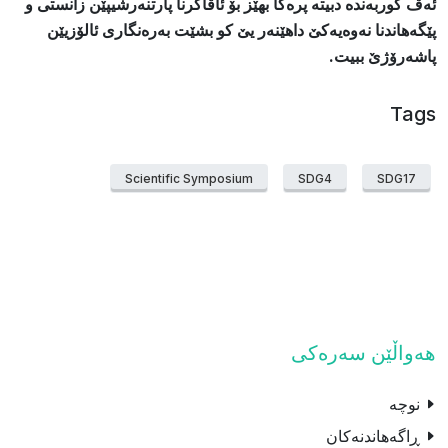
ئەڤ کوربەندە دبیته‌ پرەکا بهێز بۆ ئاڤاکرنا پارتنەرشیپێن زانستی و
پێگەهاندنا نەوەیەکێ داهێنەر یێ کو بشێت بەرەنگاری ئالۆزیێن
پاشەرۆژێ ببیت.
Tags
Scientific Symposium
SDG4
SDG17
هەواڵێن سەرەکی
نوچە
ڕاگەهاندنەکان