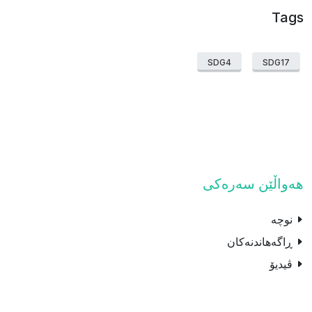
Tags
SDG4
SDG17
هەواڵێن سەرەکی
نوچە
ڕاگەهاندنەکان
ڤیدیۆ