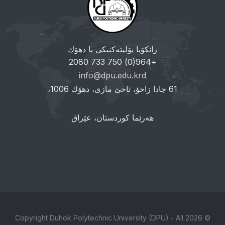
زانکۆیا پۆلیتەکنیکی یا دهۆك
+964(0) 750 733 2080
info@dpu.edu.krd
61 جادا زاخۆ، تاخێ مازی، دهۆك 1006،
هەرێما کوردستان، عێراق
© 2026 Copyright Duhok Polytechnic University (DPU) - All