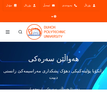
پۆرتاڵ
پەیوەندی
ئیمەیڵ
پۆڕتال
مۆدل
هەواڵێن سەرەکی
زانکۆیا پۆلیتەکنیکی دهۆک پشکداری مەراسیمەکێ زانستی
دبیت
دەسپێك
هەواڵێن سەرەکی
نوچە
زانکۆیا پۆلیتەکنیکی دهۆک پشکداری مەراسیمەکێ زانستی دبیت