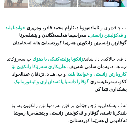
ب چاڤدێری و
ئامادەبوونا د. ئارام محمد قادر، وەزیرێ
خواندنا بلند
و ڤەکۆلینێن زانستی
،
مەراسیما هەلسەنگاندن و پێشڤەبرنا
گۆڤارێن زانستیێن زانکۆیێن هەرێما کوردستانێ هاتە ئەنجامدان
.
​د ڤێ چالاكیێ دا، شاندێ
زانكۆیا پۆلیته‌كنیكی یا دهۆك
ب سه‌رۆكاتیا
پ. هـ. د. یەمان سامی شەریف،
هاریكارێ سه‌رۆكا زانكۆیێ بۆ
كاروبارێن زانستی و خواندنا بلند،
و
پ. هـ. د. نژدڤان عبدالجواد
ککو، سەرنڤیسەرێ
گوڤارا داسنیا یا ئەندازیاری و ئینفورماتیک
پشکداری تێدا کر
.
​ئەڤ پشکدارییە ژچارچۆڤێ بزاڤێن بەردەوامێن زانکۆیێ یە، بۆ
بلندکرنا ئاستێ گۆڤار و ڤەکۆلینێن زانستی و پێشڤەبرنا رەوشا
ئەکادیمی ل هەرێما کوردستانێ
.