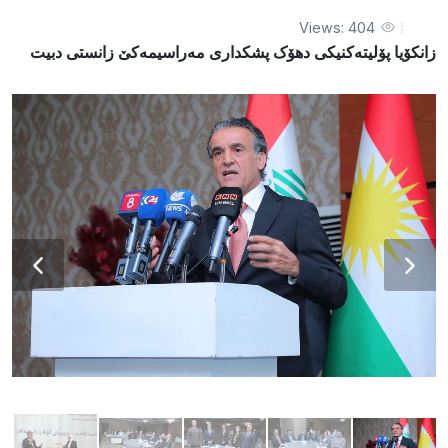
Views: 404
زانکۆیا پۆلیتەکنیکی دهۆک پشکداری مەراسیمەکێ زانستی دبیت