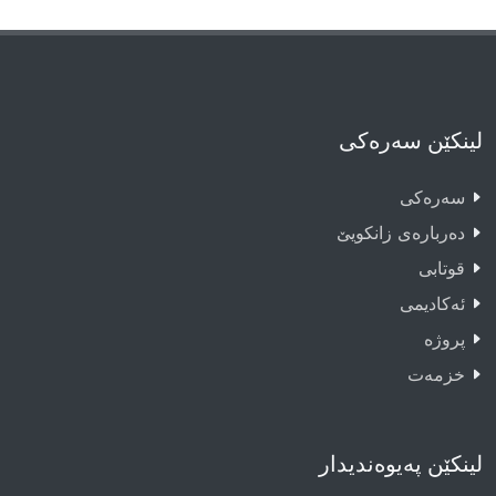
لینکێن سەرەکی
سەرەکى
دەربارەى زانکویێ
قوتابى
ئەکادیمى
پروژە
خزمەت
لینکێن پەیوەندیدار