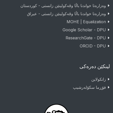
وەزارەتا خواندنا باڵا وڤەکولینێن زانستی - کوردستان
وەزارەتا خواندنا باڵا وڤەکولینێن زانستی - عيراق
MOHE | Equalization
Google Scholar - DPU
ResearchGate - DPU
ORCID - DPU
لینکێن دەرەکی
زانکولاین
فۆڕما سکۆلەرشیپ