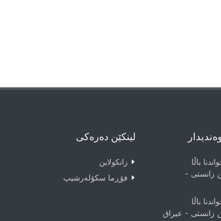
وەندیدار
لینکێن دەرەکی
اندنا باڵا
زانکولاین
ن زانستی -
فۆڕما سکۆلەرشیپ
اندنا باڵا
ن زانستی - عيراق