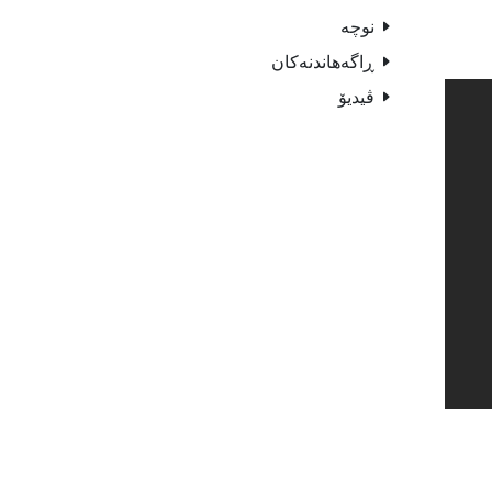
نوچە
ڕاگەهاندنەکان
ڤیدیۆ