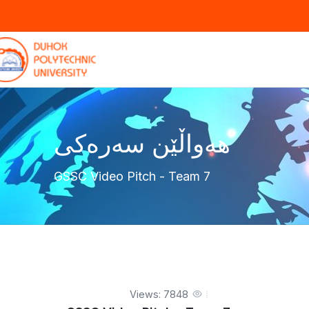
هەواڵێن سەرەکی
GSSC Video Pitch - Team 7
Views: 7848