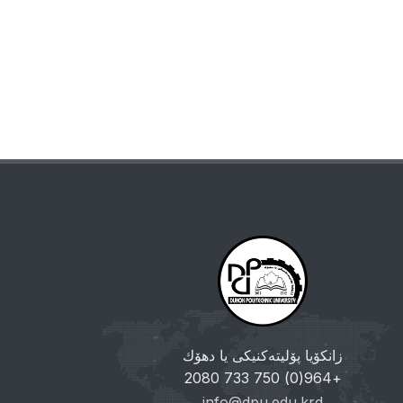
زانکۆیا پۆلیتەکنیکی یا دهۆك
+964(0) 750 733 2080
info@dpu.edu.krd