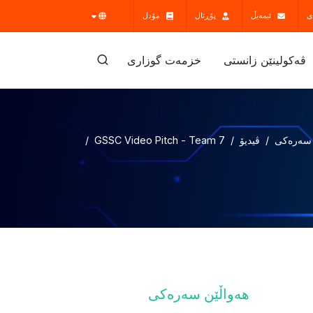
ی
ئیمەیڵ
پۆڕتال
مۆدل
ڤه‌كولينێن زانستى
خزمەت گوزارى
 سەرەکی
ڤیدیۆ
GSSC Video Pitch - Team 7
هەواڵێن سەرەکی