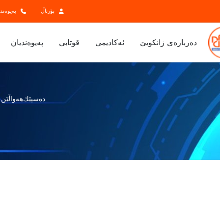
پۆرتاڵ
پەیوەند
ده‌رباره‌ی زانكویێ
ئەکادیمی
قوتابی
پەیوەندیان
دەسپێك
هەواڵێن