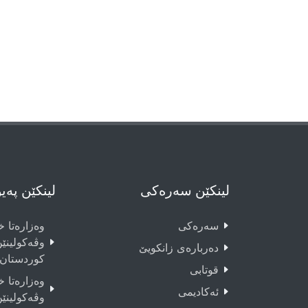
لینکێن سەرەکی
لینکێن پەی
سەرەکى
وەزارەتا خو
وڤەکولینێ
دەربارەى زانکویێ
کوردستان
قوتابى
وەزارەتا خو
ئەکادیمى
وڤەکولینێ