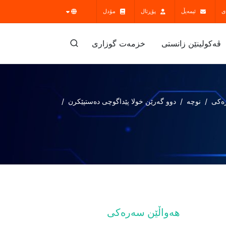
ی
ئیمەیڵ
پۆڕتال
مۆدل
ڤه‌كولينێن زانستى
خزمەت گوزارى
ەکی
نوچە
دوو گەرێن خولا پێداگوچى دەستپێکرن
هەواڵێن سەرەکی