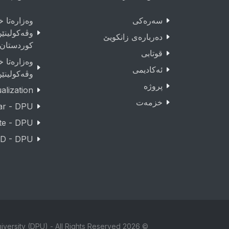
سەرەکى
وەزارەتا خو
وڤەکولینێ
دەربارەى زانکویێ
کوردستان
قوتابى
وەزارەتا خو
ئەکادیمى
وڤەکولینێ
پروژە
lization
خزمەت
ar - DPU
te - DPU
D - DPU
© 2026 Copyright Duhok Polytechnic University (DPU) - All Rights Reserved