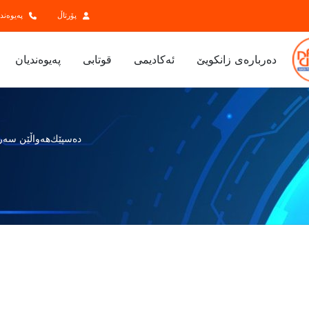
پۆرتاڵ
پەیوەند
ده‌رباره‌ی زانكویێ
ئەکادیمی
قوتابی
پەیوەندیان
دەسپێك
هەواڵێن سەر