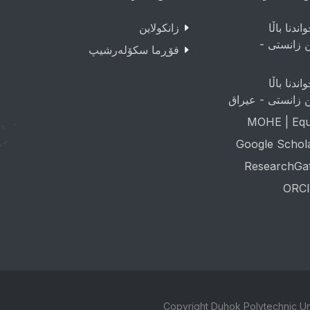
اندنا باڵا
زانکولاین
ن زانستی -
فۆڕما سکۆلەرشیپ
اندنا باڵا
ن زانستی - عيراق
MOHE | Equa
Google Schol
ResearchGa
ORCI