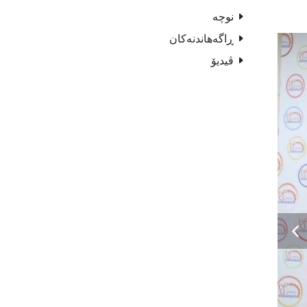
نوچە
ڕاگەهاندنەکان
ڤیدیۆ