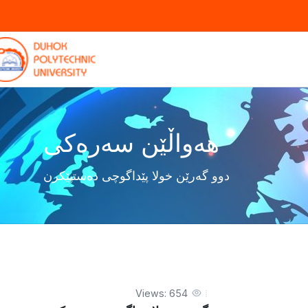
هەواڵێن سەرەکی
دوو گەرێن خولا پێداگوچى دەستپێکرن
Views: 654