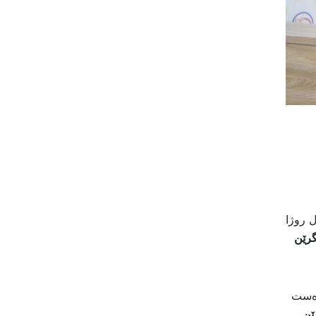
ل روژا
لگرێن
دەست
ێن