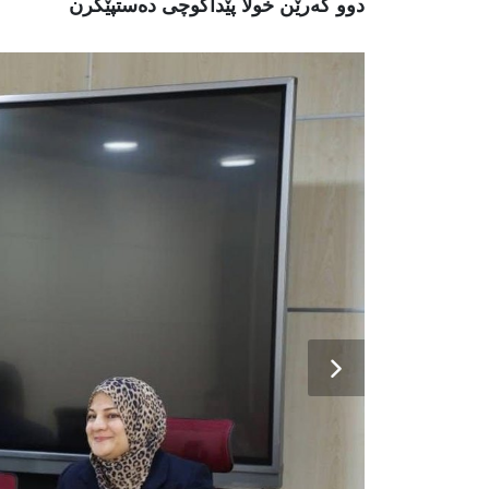
دوو گەرێن خولا پێداگوچى دەستپێکرن