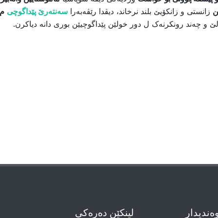
ن
زانستی و زانکۆیێ بلند نرخاند، دیڤدا رێڤەبەرا
سەنتەرێ پێداگوچى
م.
 و چەند رونکرنەک ل دور خولێن پێداگوچیێن بوری دانە دیاکرن.
وەندیدار
لینکێن دەرەکی