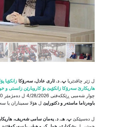
ل ژێر چاڤدێریا
پ. د. ئارى عادل، سەرۆکا
زانکۆیا پۆ
هاریکارێ سەرۆکا زانکۆیێ بۆ کاروبارێن زانستى و خوان
چوار شەمبی ڕێککەفتی 4/28/2026 ل دەمژمێر 4:00 ئێڤاری، رێورەسمێن گەرا
باوەرناما ماستەر و دکتورایێ
ل هۆلا سمیناران یا سەر
ل دەسپێکێ
پ. هـ. د. یەمان سامی شەریف،
هاریکار
خوشی ل
پشکدارێن خول کر و هیڤی یا سەرکەفتنێ 