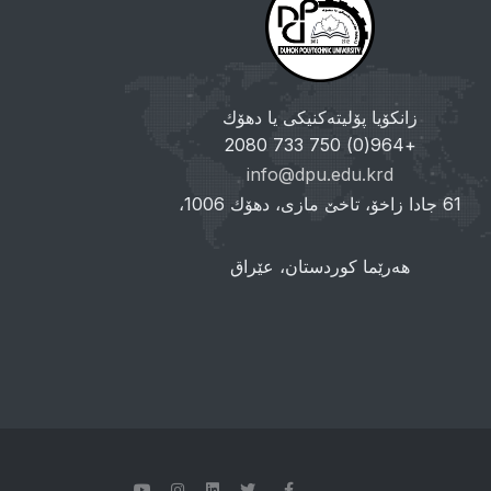
زانکۆیا پۆلیتەکنیکی یا دهۆك
+964(0) 750 733 2080
info@dpu.edu.krd
61 جادا زاخۆ، تاخێ مازی، دهۆك 1006،
هەرێما کوردستان، عێراق