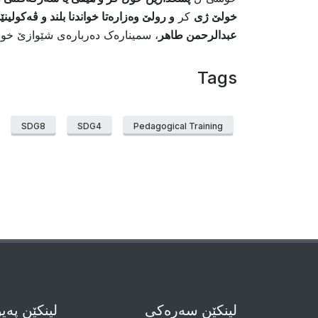
خولێ ژى
کر
و رولێ وەزارەتا خواندنا بلند و ڤەکولینێ
عبدالرحمن طاهر
، سمینارەک دەربارەى شێوازێ خولێ
Tags
SDG8
SDG4
Pedagogical Training
لینکێن سەرەکی
لینکێن پەی