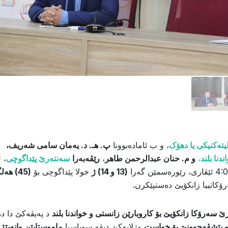
لیتەکنیکی یا دهۆک
، و ب ئامادەبوونا
پ. هـ. د. یەمان سامی شەریف،
دنا بلند
،
و م. حنان عبدالرحمن طاهر
،
رێڤەبەرا
سەنتەرێ پێداگوچى
، 
(13 و 14) ژ
خولا پێداگوچى بۆ
(45) هە
ۆکاتییا زانكۆيێ دەستپێکرن.
ێ سەرۆکا زانکۆیێ بۆ کاروبارێن زانستى و خواندنا بلند
د پەیڤەکێ دا 
و پێشڤەچوونێ بۆ خواست
وژلایەکێ دیڤە سوپاسیا
ماموستایێن وانەبێژ 