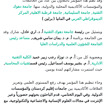
وقد نُظم هذا المؤتمر بالتعاون بين عدد من الجامعات
والمؤسسات الأكاديمية المحلية والدولية، منها:
جامعة دهوك
التقنية,
جامعة السليمانية,
جامعة قرطبة الاهلية
,
المركز
الديموقراطي العربي
في المانيا ( برلين )
وبتمثيل من
رئيسة
جامعة دهوك التقنية
أ. د. اري عادل
، شارك وفد
من الجامعة برئاسة
أ. م. د. يمان سامي شريف,
مساعد رئيس
الجامعة للشؤون العلمية والدراسات العليا
وبعضوية كل من:
أ. م. د. نوزاد رجب زبير عميد
الكلية التقنية
الادارية
,
أ. م. بشير يوسف اسماعيل, رئيس قسم
تقنيات المحاسبة
,
حيث استمرت مشاركتهم لمدة يومين.
وجاء تنظيم هذا المؤتمر بهدف رفع المستوى العلمي وتعزيز
العلاقات الأكاديمية بين
جامعات إقليم كردستان والمؤسسات
الدولية. وفي اليوم الختامي، قدم الباحثون بحوثهم حضورياً وعبر
الإنترنت في مجالات العلوم الإنسانية والاجتماعية والتكنولوجية، مع