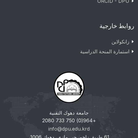
ORCID - DPU
روابط خارجية
زانکولاین
استمارة المنحة الدراسية
جامعة دهوك التقنية
+964(0) 750 733 2080
info@dpu.edu.krd
61 طريق زاخو، حي مازي، دهوك 1006،