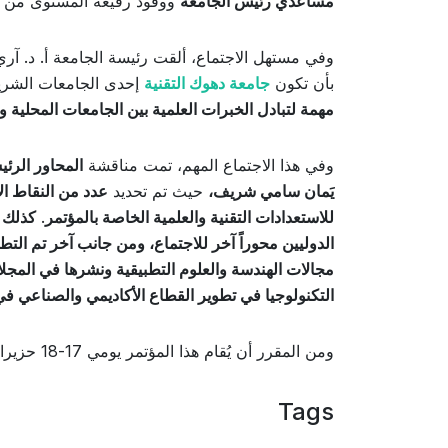
مساعدي رئيس الجامعة
ووفود رفيعة المستوى من
وفي مستهل الاجتماع، ألقت رئيسة الجامعة أ. د. آري
بأن تكون
جامعة دهوك التقنية
إحدى الجامعات الشريك
مهمة لتبادل الخبرات العلمية بين الجامعات المحلية وا
وفي هذا الاجتماع المهم، تمت مناقشة
المحاور الرئي
يَمان سامي شريف،
حيث تم تحديد
عدد من النقاط الا
للاستعدادات التقنية والعلمية الخاصة بالمؤتمر
.
كذلك 
الدوليين محوراً آخر للاجتماع، ومن جانب آخر تم التط
مجالات الهندسة والعلوم التطبيقية ونشرها في المجلا
التكنولوجيا في تطوير القطاع الأكاديمي والصناعي ف
ومن المقرر أن يُقام هذا المؤتمر يومي 17-18 حزيران 2026 بالتنسيق مع
Tags