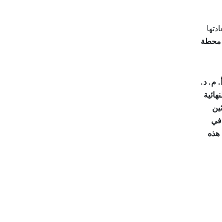
دتها
محطة
. م. د.
هائية
ين
 في
 هذه