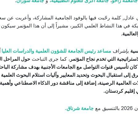
جامعمة زاخو
،
جامعة اكرى للعلوم التطبيقية،
و
جامعة سوران
.
 عادل, كلمة رحّبت فيها بالوفود الجامعية المشاركة، وأعربت عن سعا
ة في هذا النشاط العلمي الكبير، مشيراً إلى أن هذا المؤتمر سيكون
لعالمية
.
سية
بإشراف
مساعد رئيس الجامعة للشؤون العلمية والدراسات العليا
أ
ستراتيجية التي تخدم نجاح المؤتمر
، كما جرى التباحث
حول المراحل الن
كان تأسيس قنوات التواصل مع الجامعات الأجنبية بهدف مشاركة الباحث
رق إلى استقبال البحوث وتحديد المعايير وآليات استلام البحوث العلمية
ت العالمية الرصينة، إضافة إلى مناقشة دور الذكاء الاصطناعي وأهمية
ي إقليم كردستان.
جامعة شرناق.