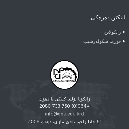
لینکێن دەرەکی
زانکولاین
فۆڕما سکۆلەرشیپ
زانکۆیا پۆلیتەکنیکی یا دهۆك
+964(0) 750 733 2080
info@dpu.edu.krd
61 جادا زاخۆ، تاخێ مازی، دهۆك 1006،