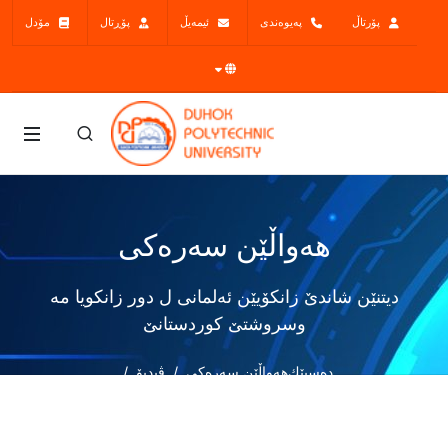
پۆرتاڵ
پەیوەندی
ئیمەیڵ
پۆڕتال
مۆدل
هەواڵێن سەرەکی
دیتنێن شاندێ زانکۆیێن ئەلمانی ل دور زانكويا مه‌
وسروشتێ کوردستانێ
دەسپێك
هەواڵێن سەرەکی
ڤیدیۆ
دیتنێن شاندێ زانکۆیێن ئەلمانی ل دور زانكويا مه‌ وسروشتێ
کوردستانێ