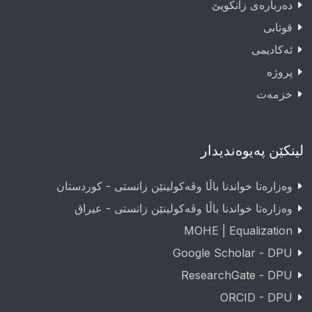
دەربارەى زانکویێ
قوتابى
ئەکادیمى
پروژە
خزمەت
لینکێن پەیوەندیدار
وەزارەتا خواندنا باڵا وڤەکولینێن زانستی - کوردستان
وەزارەتا خواندنا باڵا وڤەکولینێن زانستی - عيراق
MOHE | Equalization
Google Scholar - DPU
ResearchGate - DPU
ORCID - DPU