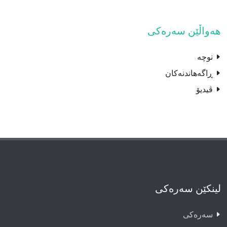
هەواڵێن سەرەکی
نوچە
ڕاگەهاندنەکان
ڤیدیۆ
لینکێن سەرەکی
سەرەکى