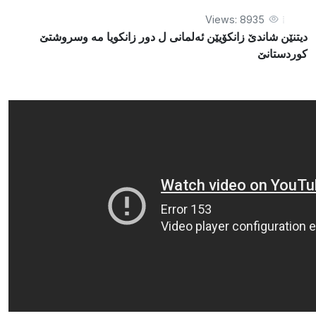
Views: 8935
دیتنێن شاندێ زانکۆیێن ئەلمانی ل دور زانكويا مه‌ وسروشتێ
کوردستانێ