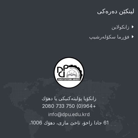
لینکێن دەرەکی
زانکولاین
فۆڕما سکۆلەرشیپ
زانکۆیا پۆلیتەکنیکی یا دهۆك
+964(0) 750 733 2080
info@dpu.edu.krd
61 جادا زاخۆ، تاخێ مازی، دهۆك 1006،