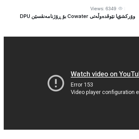
Views: 6349
وۆرکشۆپا نێوڤدەوڵەتی Cowater بۆ ڕۆژنامەنڤسێن DPU