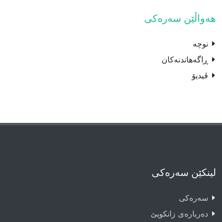
هەواڵێن سەرەکی
نوچە
ڕاگەهاندنەکان
ڤیدیۆ
لینکێن سەرەکی
سەرەکى
دەربارەى زانکویێ