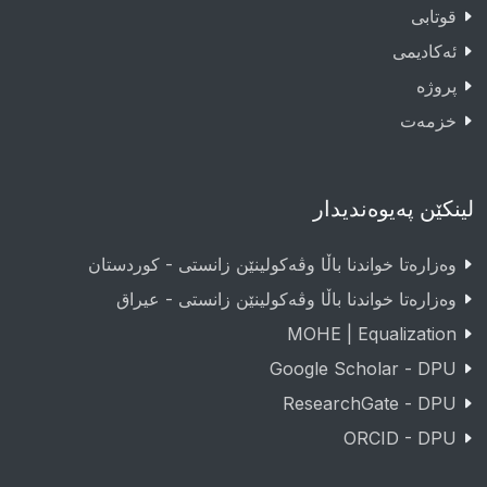
قوتابى
ئەکادیمى
پروژە
خزمەت
لینکێن پەیوەندیدار
وەزارەتا خواندنا باڵا وڤەکولینێن زانستی - کوردستان
وەزارەتا خواندنا باڵا وڤەکولینێن زانستی - عيراق
MOHE | Equalization
Google Scholar - DPU
ResearchGate - DPU
ORCID - DPU