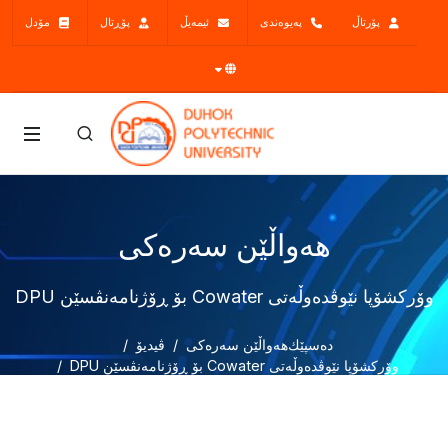
پۆرتاڵ
پەیوەندی
ئیمەیڵ
پۆڕتال
مۆدل
هەواڵێن سەرەکی
وۆرکشۆپا نێوڤدەوڵەتی Cowater بۆ ڕۆژنامەنڤسێن DPU
دەسپێك
هەواڵێن سەرەکی
ڤیدیۆ
وۆرکشۆپا نێوڤدەوڵەتی Cowater بۆ ڕۆژنامەنڤسێن DPU