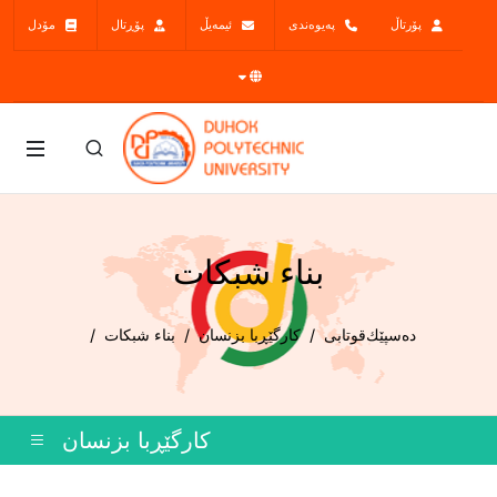
پۆرتاڵ
پەیوەندی
ئیمەیڵ
پۆڕتال
مۆدل
بناء شبكات
دەسپێك
قوتابی
کارگێڕبا بزنسان
بناء شبكات
کارگێڕبا بزنسان