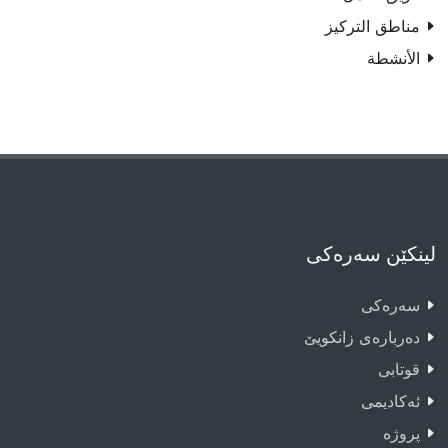
مناطق التركيز
الأنشطة
لینکێن سەرەکی
سەرەکى
دەربارەى زانکویێ
قوتابى
ئەکادیمى
پروژە