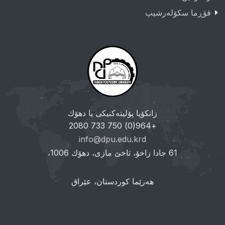
فۆڕما سکۆلەرشیپ
زانکۆیا پۆلیتەکنیکی یا دهۆك
+964(0) 750 733 2080
info@dpu.edu.krd
61 جادا زاخۆ، تاخێ مازی، دهۆك 1006،
هەرێما کوردستان، عێراق