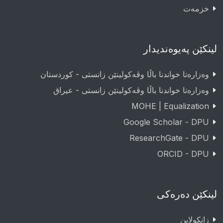
خزمەت
لینکێن پەیوەندیدار
وەزارەتا خواندنا باڵا وڤەکولینێن زانستی - کوردستان
وەزارەتا خواندنا باڵا وڤەکولینێن زانستی - عيراق
MOHE | Equalization
Google Scholar - DPU
ResearchGate - DPU
ORCID - DPU
لینکێن دەرەکی
زانکولاین