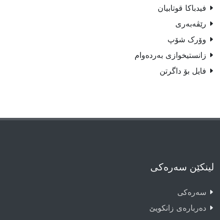
فیدباکا قوتابیان
رێڤه‌به‌رى
وۆرک شۆپ
زانستیخوازی بەردەوام
فایل بۆ داگرتن
لینکێن سەرەکی
سەرەکى
دەربارەى زانکویێ