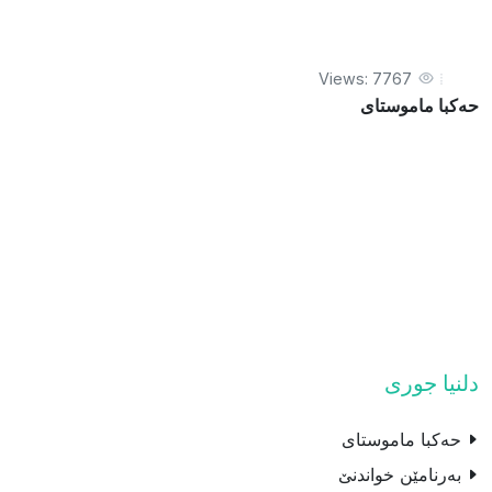
Views: 7767
حەکبا ماموستای
دلنیا جوری
حەکبا ماموستای
بەرنامێن خواندنێ