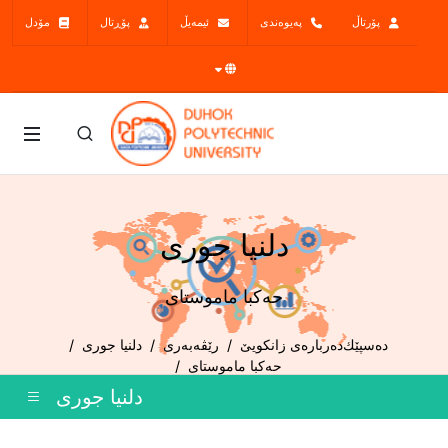
پۆرتاڵ
پەیوەندی
ئیمەیڵ
پۆڕتال
مۆدل
دلنیا جوری
حەکبا ماموستای
دەسپێك
ده‌رباره‌ی زانكویێ
رێڤەبەری
دلنیا جوری
حەکبا ماموستای
دلنیا جوری