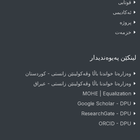
قوتابى
ئەکادیمى
پروژە
خزمەت
لینکێن پەیوەندیدار
وەزارەتا خواندنا باڵا وڤەکولینێن زانستی - کوردستان
وەزارەتا خواندنا باڵا وڤەکولینێن زانستی - عيراق
MOHE | Equalization
Google Scholar - DPU
ResearchGate - DPU
ORCID - DPU