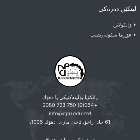
لینکێن دەرەکی
زانکولاین
فۆڕما سکۆلەرشیپ
زانکۆیا پۆلیتەکنیکی یا دهۆك
+964(0) 750 733 2080
info@dpu.edu.krd
61 جادا زاخۆ، تاخێ مازی، دهۆك 1006،
هەرێما کوردستان، عێراق