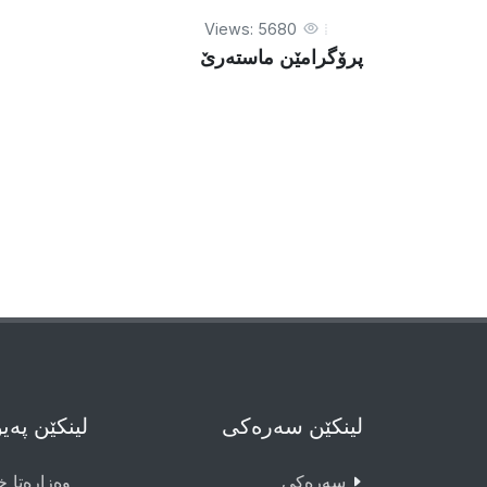
Views: 5680
پرۆگرامێن ماستەرێ
لینکێن سەرەکی
لینکێن پەی
سەرەکى
وەزارەتا خو