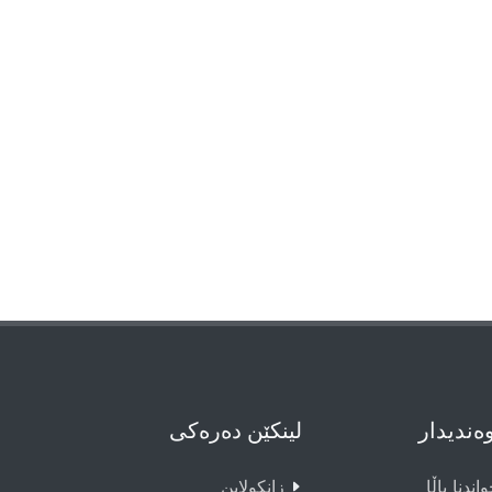
وەندیدار
لینکێن دەرەکی
اندنا باڵا
زانکولاین