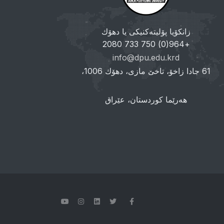
زانکۆیا پۆلیتەکنیکی یا دهۆك
+964(0) 750 733 2080
info@dpu.edu.krd
61 جادا زاخۆ، تاخێ مازی، دهۆك 1006،
هەرێما کوردستان، عێراق