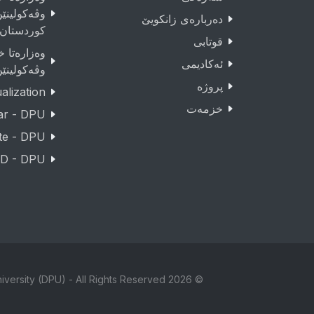
وڤەکولینێ
دەربارەى زانکویێ
کوردستان
قوتابى
وەزارەتا خو
ئەکادیمى
وڤەکولینێ
پروژە
lization
خزمەت
ar - DPU
te - DPU
D - DPU
© 2026 Copyright Duhok Polytechnic University (DPU) - All Rights Reserved