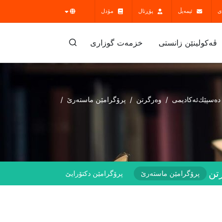
ی
ئیمەیڵ
پۆڕتال
مۆدل
ڤه‌كولينێن زانستى
خزمەت گوزارى
دەسپێك
ئەکادیمی
وەرگرتن
پرۆگرامێن ماستەرێ
تن
پرۆگرامێن ماستەرێ
پرۆگرامێن دکتۆرايێ