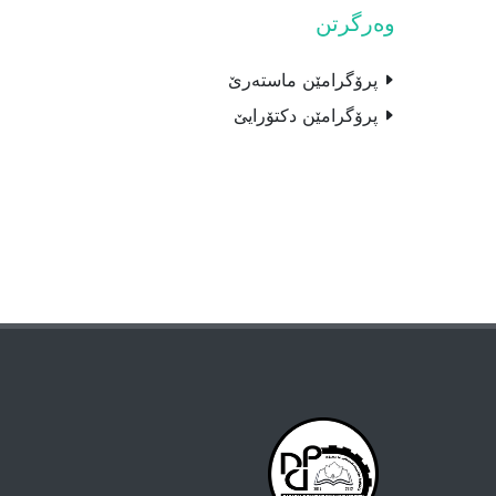
وەرگرتن
پرۆگرامێن ماستەرێ
پرۆگرامێن دکتۆرايێ