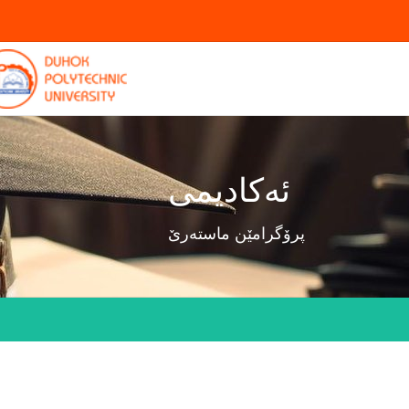
ئەکادیمی
پرۆگرامێن ماستەرێ