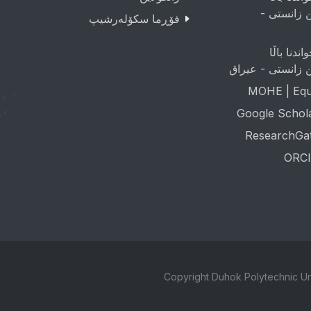
ن زانستی -
فۆڕما سکۆلەرشیپ
اندنا باڵا
ن زانستی - عيراق
MOHE | Equa
Google Schol
ResearchGa
ORCI