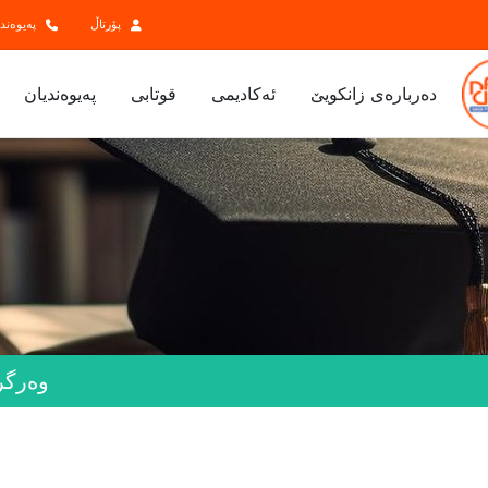
پۆرتاڵ
پەیوەند
ده‌رباره‌ی زانكویێ
ئەکادیمی
قوتابی
پەیوەندیان
وەرگر