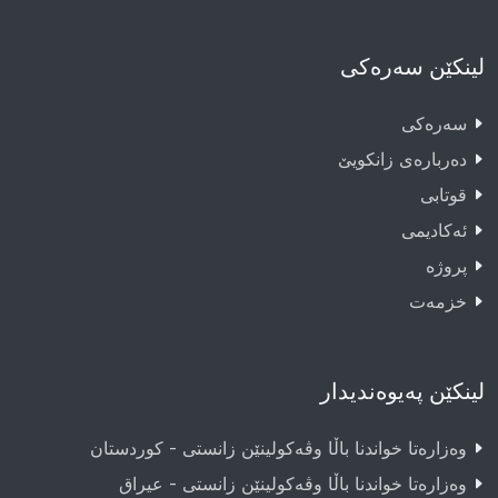
لینکێن سەرەکی
سەرەکى
دەربارەى زانکویێ
قوتابى
ئەکادیمى
پروژە
خزمەت
لینکێن پەیوەندیدار
وەزارەتا خواندنا باڵا وڤەکولینێن زانستی - کوردستان
وەزارەتا خواندنا باڵا وڤەکولینێن زانستی - عيراق