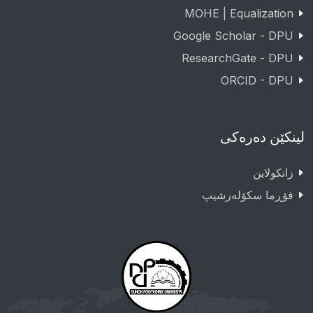
MOHE | Equalization
Google Scholar - DPU
ResearchGate - DPU
ORCID - DPU
لینکێن دەرەکی
زانکولاین
فۆڕما سکۆلەرشیپ