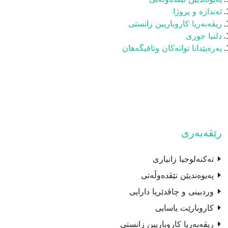
ئه‌ندازه‌ و پروژا
ریڤەبەریا کاروباریین زانستى
دلنیا جوری
په‌ره‌پێدانا توانه‌كان وتاقيگه‌هان
رێڤەبەری
تەکنەلوجیا زانیارى
پەیوەندیێن نێڤدەوڵەتی
وردبينى و چاڤدێريا دارايى
كاروبارێت یاسایی
ریڤەبەریا کاروباریین زانستى