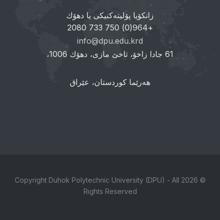
زانکۆیا پۆلیتەکنیکی یا دهۆك
+964(0) 750 733 2080
info@dpu.edu.krd
61 جادا زاخۆ، تاخێ مازی، دهۆك 1006،
هەرێما کوردستان، عێراق
© 2026 Copyright Duhok Polytechnic University (DPU) - All
Rights Reserved