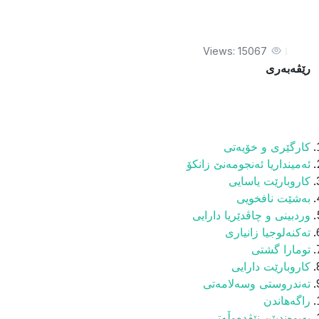
Views: 15067
رێڤەبەری
كارگێرى و خۆیه‌تی
ئه‌مینداریا ئه‌نجومه‌نێ زانكۆ
كاروبارێت یاسایی
به‌شێت نافخويى
وردبينى و چاڤدێريا دارايى
تەکنەلوجیا زانیارى
تومارا گشتى
كاروبارێت دارايى
ته‌ندروستى وسه‌لامه‌تى
راگه‌هاندن
پەیوەندیێن نێڤدەوڵەتی