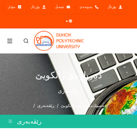
پۆرتاڵ
پەیوەندی
ئیمەیڵ
پۆڕتال
مۆدل
ده‌رباره‌ی زانكویێ
رێڤەبەری
دەسپێك
ده‌رباره‌ی زانكویێ
رێڤەبەری
رێڤەبەری