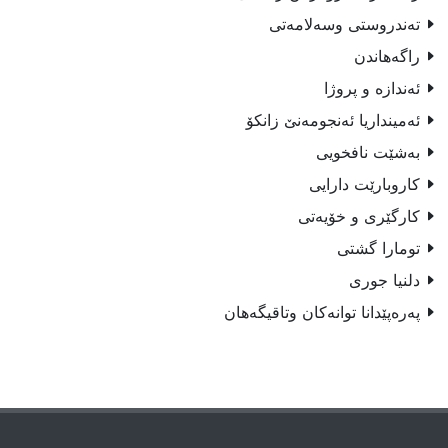
ته‌ندروستى وسه‌لامه‌تى
راگه‌هاندن
ئه‌ندازه‌ و پروژا
ئه‌مینداریا ئه‌نجومه‌نێ زانكۆ
به‌شێت نافخويى
كاروبارێت دارايى
كارگێرى و خۆیه‌تی
تومارا گشتى
دلنیا جوری
په‌ره‌پێدانا توانه‌كان وتاقيگه‌هان